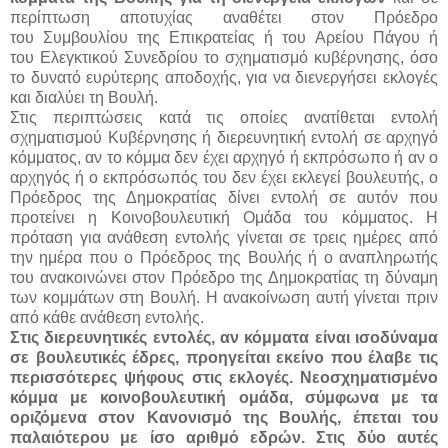
περίπτωση αποτυχίας αναθέτει στον Πρόεδρο
του Συμβουλίου της Επικρατείας ή του Αρείου Πάγου ή
του Ελεγκτικού Συνεδρίου το σχηματισμό κυβέρνησης, όσο
το δυνατό ευρύτερης αποδοχής, για να διενεργήσει εκλογές
και διαλύει τη Βουλή.
Στις περιπτώσεις κατά τις οποίες ανατίθεται εντολή
σχηματισμού Κυβέρνησης ή διερευνητική εντολή σε αρχηγό
κόμματος, αν το κόμμα δεν έχει αρχηγό ή εκπρόσωπο ή αν ο
αρχηγός ή ο εκπρόσωπός του δεν έχει εκλεγεί βουλευτής, ο
Πρόεδρος της Δημοκρατίας δίνει εντολή σε αυτόν που
προτείνει η Κοινοβουλευτική Ομάδα του κόμματος. Η
πρόταση για ανάθεση εντολής γίνεται σε τρεις ημέρες από
την ημέρα που ο Πρόεδρος της Βουλής ή ο αναπληρωτής
του ανακοινώνει στον Πρόεδρο της Δημοκρατίας τη δύναμη
των κομμάτων στη Βουλή. Η ανακοίνωση αυτή γίνεται πριν
από κάθε ανάθεση εντολής.
Στις διερευνητικές εντολές, αν κόμματα είναι ισοδύναμα
σε βουλευτικές έδρες, προηγείται εκείνο που έλαβε τις
περισσότερες ψήφους στις εκλογές. Νεοσχηματισμένο
κόμμα με κοινοβουλευτική ομάδα, σύμφωνα με τα
οριζόμενα στον Κανονισμό της Βουλής, έπεται του
παλαιότερου με ίσο αριθμό εδρών. Στις δύο αυτές