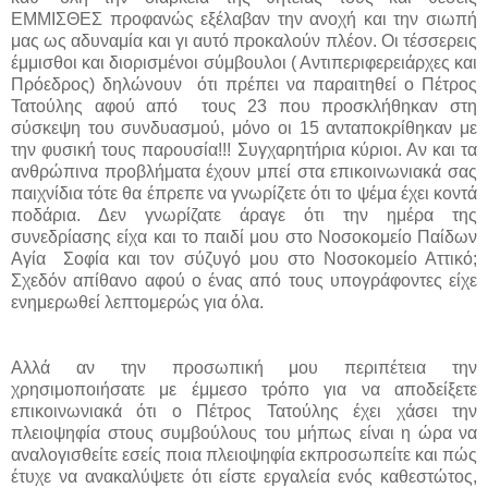
ΕΜΜΙΣΘΕΣ προφανώς εξέλαβαν την ανοχή και την σιωπή
μας ως αδυναμία και γι αυτό προκαλούν πλέον. Οι τέσσερεις
έμμισθοι και διορισμένοι σύμβουλοι ( Αντιπεριφερειάρχες και
Πρόεδρος) δηλώνουν ότι πρέπει να παραιτηθεί ο Πέτρος
Τατούλης αφού από τους 23 που προσκλήθηκαν στη
σύσκεψη του συνδυασμού, μόνο οι 15 ανταποκρίθηκαν με
την φυσική τους παρουσία!!! Συγχαρητήρια κύριοι. Αν και τα
ανθρώπινα προβλήματα έχουν μπεί στα επικοινωνιακά σας
παιχνίδια τότε θα έπρεπε να γνωρίζετε ότι το ψέμα έχει κοντά
ποδάρια. Δεν γνωρίζατε άραγε ότι την ημέρα της
συνεδρίασης είχα και το παιδί μου στο Νοσοκομείο Παίδων
Αγία Σοφία και τον σύζυγό μου στο Νοσοκομείο Αττικό;
Σχεδόν απίθανο αφού ο ένας από τους υπογράφοντες είχε
ενημερωθεί λεπτομερώς για όλα.
Αλλά αν την προσωπική μου περιπέτεια την
χρησιμοποιήσατε με έμμεσο τρόπο για να αποδείξετε
επικοινωνιακά ότι ο Πέτρος Τατούλης έχει χάσει την
πλειοψηφία στους συμβούλους του μήπως είναι η ώρα να
αναλογισθείτε εσείς ποια πλειοψηφία εκπροσωπείτε και πώς
έτυχε να ανακαλύψετε ότι είστε εργαλεία ενός καθεστώτος,