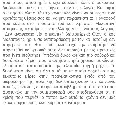
που όπως υποστηρίζετε έχει ευτελίσει κάθε δημοκρατική
διαδικασία, μόλις τρείς μήνες ,πριν τις εκλογές; Και αφού
σιωπήσατε όλα αυτά τα χρόνια πώς γίνετε να συνεχίσετε να
κρατάτε τις θέσεις σας και να μην παραιτείστε ;;; Η αναφορά
που κάνετε στο πρόσωπο του κου Χρήστου Μαλαπάνη
προφανώς σκοπίμως είναι ελλιπής για ευνόητους λόγους.
Δεν αναφέρατε μία σημαντική λεπτομέρεια: Οταν ο κος
Μαλαπάνης ήρθε σε αντιπαράθεση με τον κο Τατούλη δεν
παρέμεινε στη θέση του αλλά είχε την εντιμότητα να
παραιτηθεί και φυσικά αυτό δεν ταιριάζει με τις πρακτικές
που έχετε υιοθετήσει. Υπάρχει όμως και κάτι πιο σοβαρό και
δυσάρεστο κύριοι που σιωπήσατε τρία χρόνια, ασκώντας
εξουσία και αποφασίσατε την τελευταία στιγμή ρήξεις. Το
δυσάρεστο είναι ότι όλα αυτά με τα οποία ασχολείστε τις
τελευταίες μέρες στην πραγματικότητα εκτός από τον
μικρόκοσμο της πολιτικής δεν απασχολούν την κοινωνία
που έχει εντελώς διαφορετικά προβλήματα από τα δικά σας.
Δυστυχώς με την συμπεριφορά σας αποδεικνύεται ότι η
κρίση που περνάει ο τόπος όλα αυτά τα χρόνια δεν μας
έκανε σοφότερους αλλά κυρίως σεμνότερους.